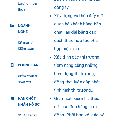
Lương thỏa
công ty.
thuận
Xây dựng và thúc đẩy mối
quan hệ khách hàng bền
NGÀNH
chặt, lâu dài bằng các
NGHỀ
cách thức hợp tác phù
Kế toán /
hợp hiệu quả.
Kiểm toán
Xác định các thị trường
tiềm năng cùng những
PHÒNG BAN
biến động thị trường;
Kiểm toán &
đồng thời luôn cập nhật
Soát xét
tình hình thị trường…
Giám sát, kiểm tra theo
HẠN CHÓT
NHẬN HỒ SƠ
dõi các đơn hàng, hợp
đồng. Phối hợp với các bộ
31/12/2022