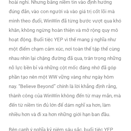
hoài nghi. Nhưng bằng niềm tin vào định hướng
đúng đắn, vào con người và vào giá trị cốt lõi mà
mình theo đuổi, WinWin đã từng bước vượt qua khó
khăn, không ngừng hoàn thiện và mở rộng quy mô
hoạt động. Buổi tiệc YEP vì thế mang ý nghĩa như
một điểm chạm cảm xúc, nơi toàn thể tập thể cùng
nhau nhìn lại chặng đường đã qua, trân trọng những
nỗ lực bền bỉ và những cột mốc đáng nhớ đã góp
phần tạo nên một WW vững vàng như ngày hôm
nay. “Believe Beyond” chính là lời khẳng định rằng,
thành công của WinWin không đến từ may mắn, mà
đến từ niềm tin đủ lớn để dám nghĩ xa hơn, làm
nhiều hơn và đi xa hơn những giới hạn ban đầu.
Bên cạnh ý nghĩa kỷ niệm sâu sắc, buổi tiệc YEP