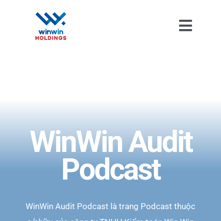
Skip
to
Toggl
content
Naviga
WinWin Audit
Podcast
WinWin Audit Podcast là trang Podcast thuộc