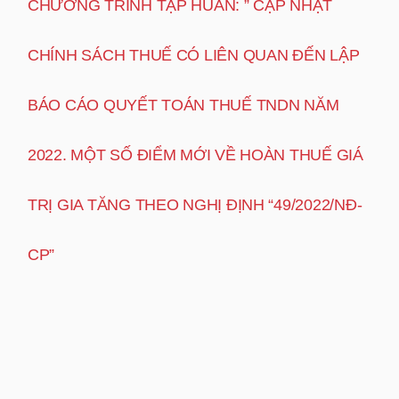
CHƯƠNG TRÌNH TẬP HUẤN: ” CẬP NHẬT
CHÍNH SÁCH THUẾ CÓ LIÊN QUAN ĐẾN LẬP
BÁO CÁO QUYẾT TOÁN THUẾ TNDN NĂM
2022. MỘT SỐ ĐIỂM MỚI VỀ HOÀN THUẾ GIÁ
TRỊ GIA TĂNG THEO NGHỊ ĐỊNH “49/2022/NĐ-
CP”