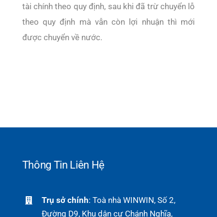
tài chính theo quy định, sau khi đã trừ chuyển lỗ
theo quy định mà vẫn còn lợi nhuận thì mới
được chuyển về nước.
Thông Tin Liên Hệ
Trụ sở chính
: Toà nhà WINWIN, Số 2,
Đường D9, Khu dân cư Chánh Nghĩa,