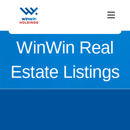
Skip
to
Toggl
content
Navig
WinWin Real
Estate Listings